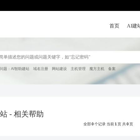
首页
AI建
问题：
AI智助建站
域名注册
网站建设
主机管理
魔方主机
备案
站 - 相关帮助
全部
0
个记录 当前
1
页 共
0
页