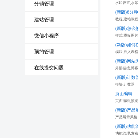
水印设置,水
分销管理
(新版)8分
建站管理
教程,建站教程
(新版)怎
微信小程序
样式,模板图
(新版)如
预约管理
模块,插入表
(新版)网
在线提交问题
外部链接,博
(新版)计
模块,计数器
页面编辑—
页面编辑,预
(新版)产
产品展示风格
(新版)功
功能管理,发