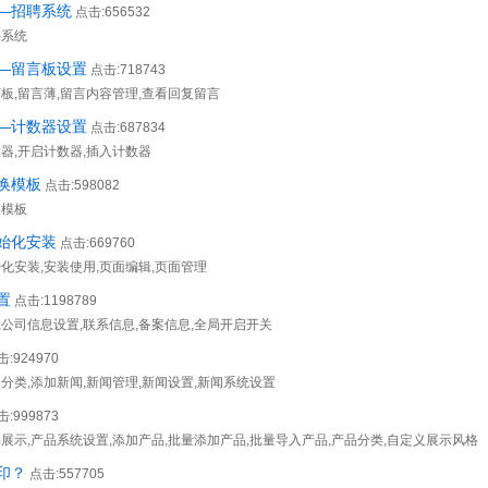
—招聘系统
点击:656532
聘系统
—留言板设置
点击:718743
言板,留言薄,留言内容管理,查看回复留言
—计数器设置
点击:687834
数器,开启计数器,插入计数器
换模板
点击:598082
换模板
始化安装
点击:669760
化安装,安装使用,页面编辑,页面管理
置
点击:1198789
,公司信息设置,联系信息,备案信息,全局开启开关
击:924970
分类,添加新闻,新闻管理,新闻设置,新闻系统设置
击:999873
品展示,产品系统设置,添加产品,批量添加产品,批量导入产品,产品分类,自定义展示风格
印？
点击:557705