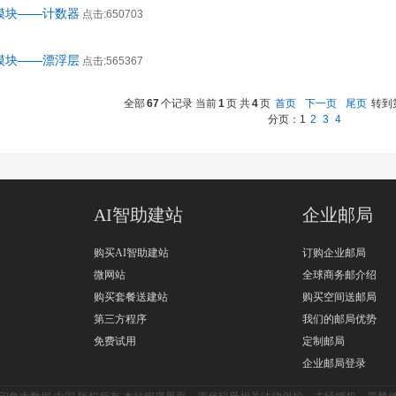
加模块——计数器
点击:650703
加模块——漂浮层
点击:565367
全部
67
个记录 当前
1
页 共
4
页
首页
下一页
尾页
转到
分页：
1
2
3
4
AI智助建站
企业邮局
购买AI智助建站
订购企业邮局
微网站
全球商务邮介绍
购买套餐送建站
购买空间送邮局
第三方程序
我们的邮局优势
免费试用
定制邮局
企业邮局登录