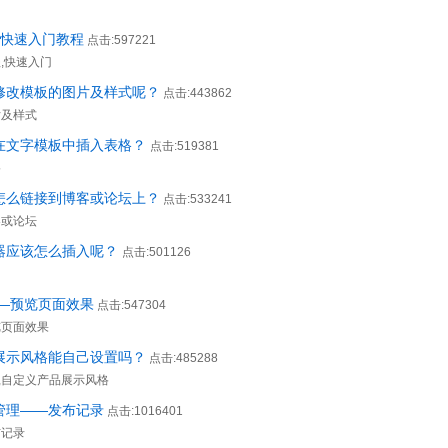
印
种快速入门教程
点击:597221
,快速入门
么修改模板的图片及样式呢？
点击:443862
片及样式
何在文字模板中插入表格？
点击:519381
格
站怎么链接到博客或论坛上？
点击:533241
客或论坛
数器应该怎么插入呢？
点击:501126
—预览页面效果
点击:547304
览页面效果
品展示风格能自己设置吗？
点击:485288
,自定义产品展示风格
能管理——发布记录
点击:1016401
布记录