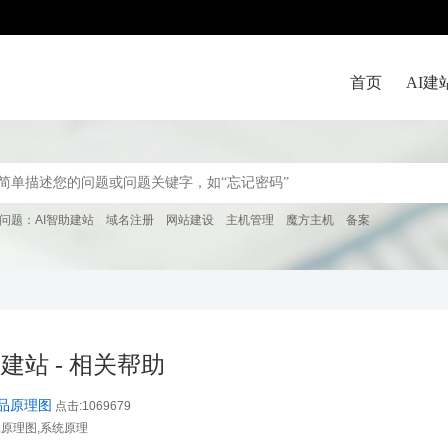
首页
AI建
问题：
AI智助建站
域名注册
网站建设
主机管理
魔方主机
备案
助建站 - 相关帮助
品原理图
点击:1069679
品原理图,系统原理